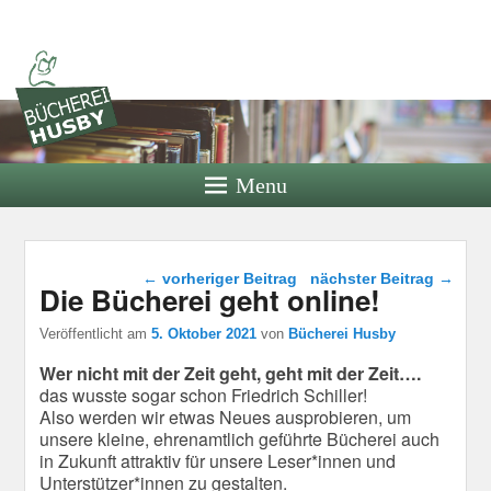
Bücherei
Husby
Bücherei der Bücherei Husby e.V.
Menu
Beitragsnavigation
←
vorheriger Beitrag
nächster Beitrag
→
Die Bücherei geht online!
Veröffentlicht am
5. Oktober 2021
von
Bücherei Husby
Wer nicht mit der Zeit geht, geht mit der Zeit….
das wusste sogar schon Friedrich Schiller!
Also werden wir etwas Neues ausprobieren, um
unsere kleine, ehrenamtlich geführte Bücherei auch
in Zukunft attraktiv für unsere Leser*innen und
Unterstützer*innen zu gestalten.