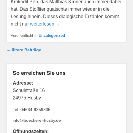
Krokodil Ben, das Matthias Kröner auch immer dabei
hat. Das Stofftier quatschte immer wieder in die
Lesung hinein. Dieses dialogische Erzählen kommt
nicht nur
weiterlesen →
Veröffentlicht in
Uncategorized
Beitragsnavigation
←
ältere Beiträge
So erreichen Sie uns
Adresse:
Schulstraße 16
24975 Husby
Tel. 04634-9359835
info@buecherei-husby.de
Öffnungszeiten: