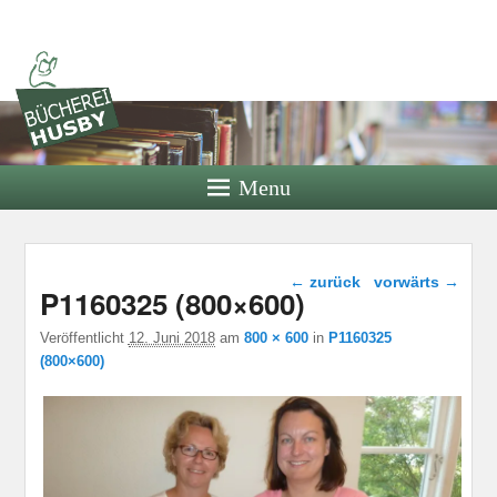
Bücherei
Husby
Bücherei der Bücherei Husby e.V.
Menu
Bild-Navigation
← zurück
vorwärts →
P1160325 (800×600)
Veröffentlicht
12. Juni 2018
am
800 × 600
in
P1160325
(800×600)